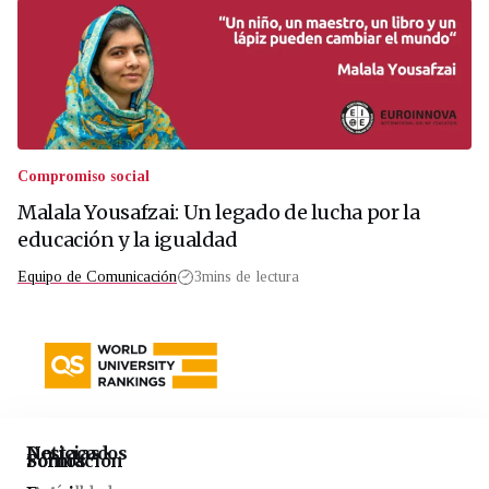
Compromiso social
Malala Yousafzai: Un legado de lucha por la
educación y la igualdad
Equipo de Comunicación
3
mins de lectura
Noticias
Destacados
Formación
Somos