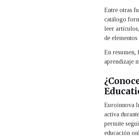
Entre otras f
catálogo form
leer artículo
de elementos 
En resumen, l
aprendizaje m
¿Conoce
Educati
Euroinnova In
activa durant
permite segui
educación onl