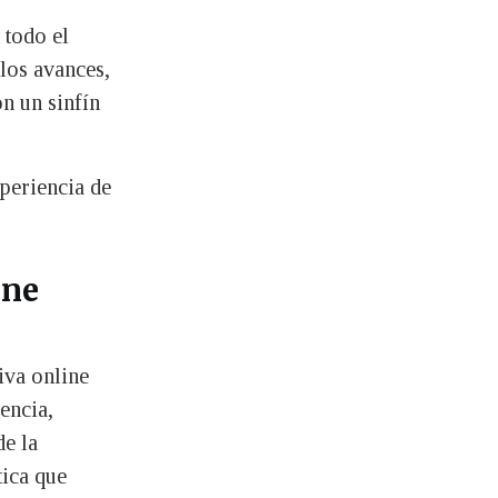
 todo el
 los avances,
on un sinfín
periencia de
ine
iva online
encia,
de la
tica que