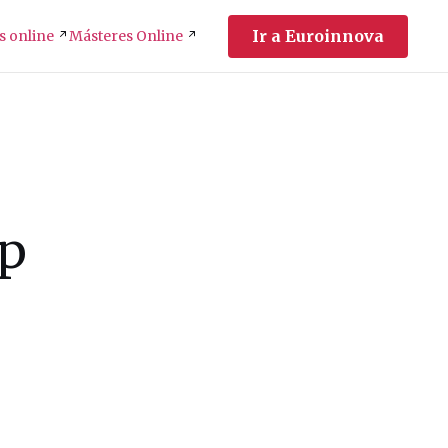
Ir a Euroinnova
s online
Másteres Online
pp