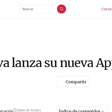
Curso
a lanza su nueva A
Compartir
2
mins de lectura
Índice de contenidos
icación