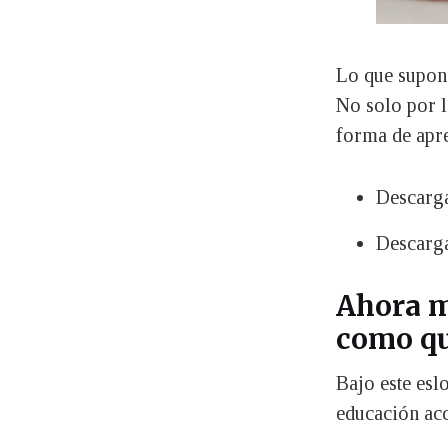
Lo que supon
No solo por l
forma de apr
Descarg
Descarg
Ahora m
como qu
Bajo este esl
educación acc