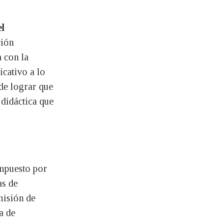
el
ción
a con la
icativo a lo
de lograr que
didáctica que
mpuesto por
as de
misión de
a de