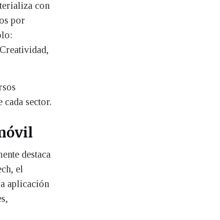
erializa con
dos por
lo:
Creatividad,
rsos
 cada sector.
móvil
mente destaca
ch, el
a aplicación
es,