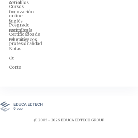
social
Artículos
Cursos
Innovación
en
online
y
Inglés
Posgrado
tecnología
Artículos
Certificados de
educativa
tecnológicos
profesionalidad
Notas
de
Corte
@ 2005 - 2026 EDUCA EDTECH GROUP