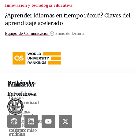
Innovación y tecnología educativa
¿Aprender idiomas en tiempo récord? Claves del
aprendizaje acelerado
Equipo de Comunicación
6
mins de lectura
Noticias
Destacados
Formación
Somos
Euroinnova
Actualidad y
Artículos
Cursos
empleabilidad
Euroinnova
Online
Sobre
Alianzas y
Artículos
homologados
nosotros
reconocimientos
en
Másteres
Blog
Compromiso
Italiano
online
Podcast